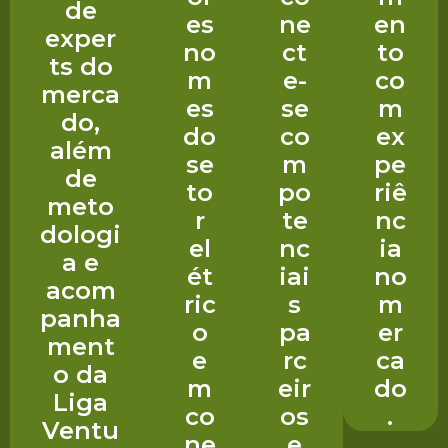
de
es
ne
en
exper
no
ct
to
ts do
m
e-
co
merca
es
se
m
do,
do
co
ex
além
se
m
pe
de
to
po
riê
meto
r
te
nc
dologi
el
nc
ia
a e
ét
iai
no
acom
ric
s
m
panha
o
pa
er
ment
e
rc
ca
o da
m
eir
do
Liga
co
os
.
Ventu
ne
e